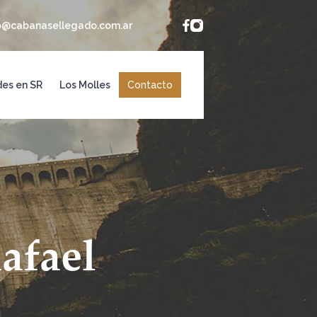
o@cabanasellegado.com.ar
des en SR
Los Molles
Contacto
afael