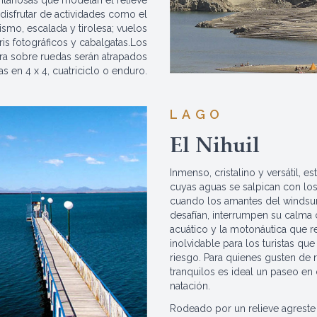
disfrutar de actividades como el
ismo, escalada y tirolesa; vuelos
ris fotográficos y cabalgatas.Los
ra sobre ruedas serán atrapados
as en 4 x 4, cuatriciclo o enduro.
LAGO
El Nihuil
Inmenso, cristalino y versátil, 
cuyas aguas se salpican con los
cuando los amantes del windsurf 
desafían, interrumpen su calma 
acuático y la motonáutica que r
inolvidable para los turistas qu
riesgo. Para quienes gusten de 
tranquilos es ideal un paseo en 
natación.
Rodeado por un relieve agreste