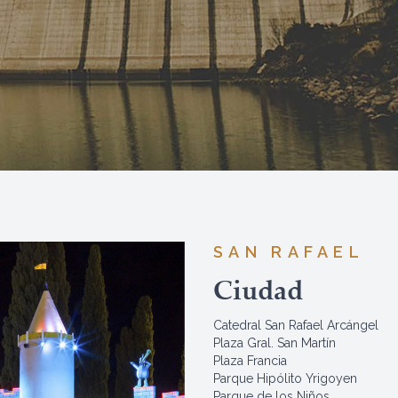
SAN RAFAEL
Ciudad
Catedral San Rafael Arcángel
Plaza Gral. San Martín
Plaza Francia
Parque Hipólito Yrigoyen
Parque de los Niños