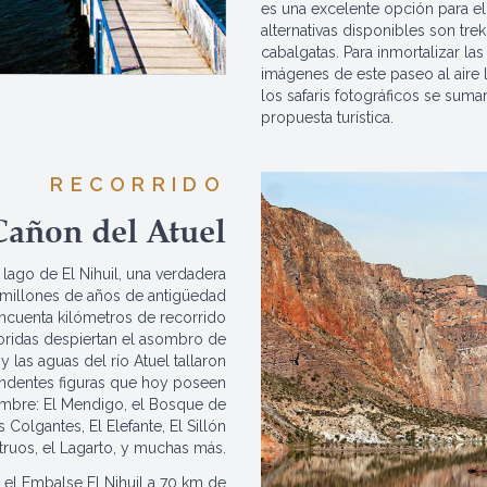
es una excelente opción para el 
alternativas disponibles son tre
cabalgatas. Para inmortalizar la
imágenes de este paseo al aire li
los safaris fotográficos se suman
propuesta turística.
RECORRIDO
Cañon del Atuel
lago de El Nihuil, una verdadera
 millones de años de antigüedad
incuenta kilómetros de recorrido
oridas despiertan el asombro de
o y las aguas del río Atuel tallaron
ndentes figuras que hoy poseen
mbre: El Mendigo, el Bosque de
 Colgantes, El Elefante, El Sillón
truos, el Lagarto, y muchas más.
el Embalse El Nihuil a 70 km de