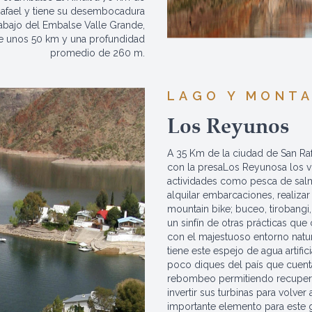
Rafael y tiene su desembocadura
 abajo del Embalse Valle Grande,
e unos 50 km y una profundidad
promedio de 260 m.
LAGO Y MONT
Los Reyunos
A 35 Km de la ciudad de San Ra
con la presaLos Reyunosa los via
actividades como pesca de sal
alquilar embarcaciones, realizar
mountain bike; buceo, tirobangi
un sinfín de otras prácticas que
con el majestuoso entorno natur
tiene este espejo de agua artific
poco diques del país que cuent
rebombeo permitiendo recupera
invertir sus turbinas para volver a
importante elemento para este g