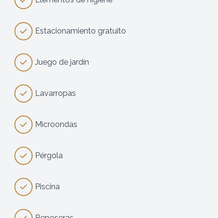
Estacionamiento gratuito
Juego de jardín
Lavarropas
Microondas
Pérgola
Piscina
Reposeras