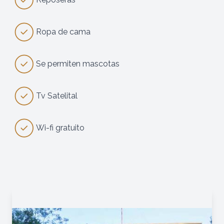
Ropa de cama
Se permiten mascotas
Tv Satelital
Wi-fi gratuito