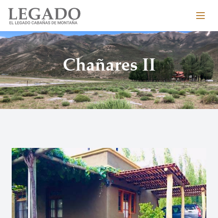
Abri
Chañares II