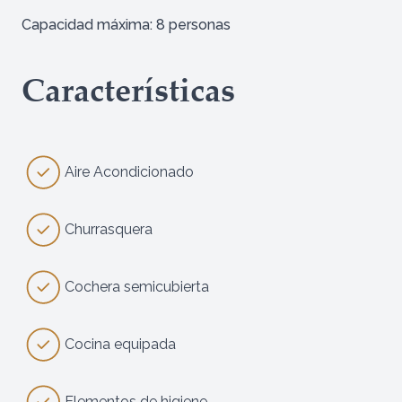
Capacidad máxima: 8 personas
Adultos
Características
Niños
Aire Acondicionado
Mensaje
Churrasquera
Cochera semicubierta
Cancelar
Consultar
Cocina equipada
Elementos de higiene