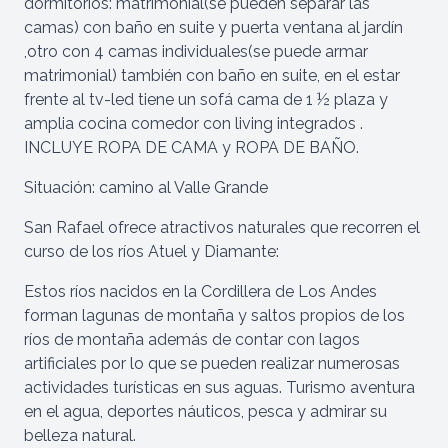
dormitorios: matrimonial(se pueden separar las
camas) con baño en suite y puerta ventana al jardín
,otro con 4 camas individuales(se puede armar
matrimonial) también con baño en suite, en el estar
frente al tv-led tiene un sofá cama de 1 ½ plaza y
amplia cocina comedor con living integrados .
INCLUYE ROPA DE CAMA y ROPA DE BAÑO.
Situación: camino al Valle Grande
San Rafael ofrece atractivos naturales que recorren el
curso de los ríos Atuel y Diamante:
Consulta de disponibilidad
Estos ríos nacidos en la Cordillera de Los Andes
forman lagunas de montaña y saltos propios de los
Llegada
ríos de montaña además de contar con lagos
artificiales por lo que se pueden realizar numerosas
actividades turísticas en sus aguas. Turismo aventura
en el agua, deportes náuticos, pesca y admirar su
Salida
belleza natural.